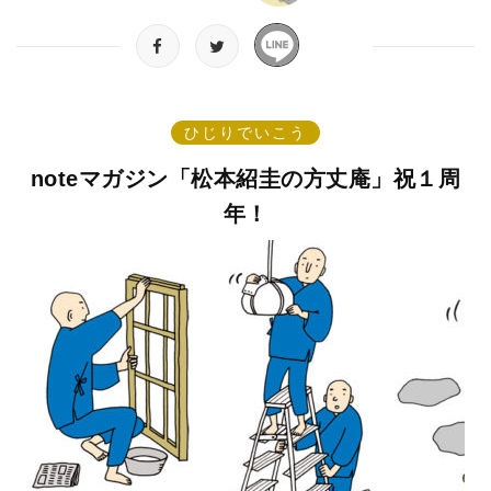
ひじりでいこう
noteマガジン「松本紹圭の方丈庵」祝１周
年！