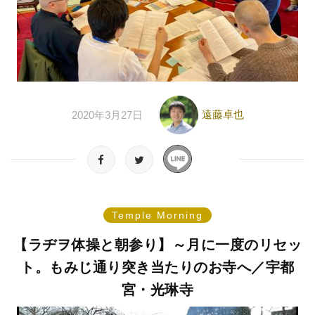
遠藤卓也
2020年3月27日
Temple Morning
【ラヂヲ体操と朝参り】～月に一度のリセッ
ト。もみじ通り突き当たりのお寺へ／宇都
宮・光琳寺