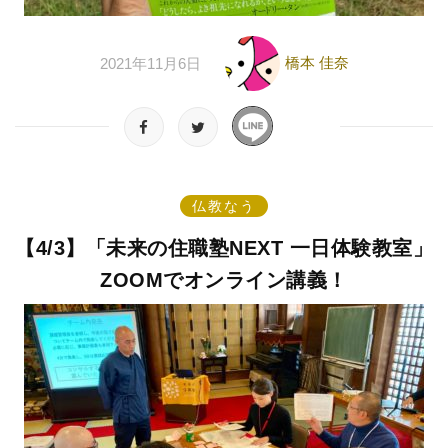
橋本 佳奈
2021年11月6日
仏教なう
【4/3】「未来の住職塾NEXT 一日体験教室」
ZOOMでオンライン講義！