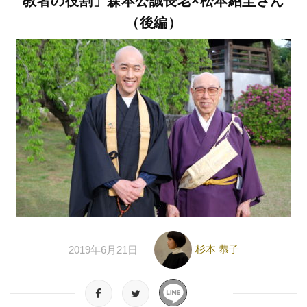
教者の役割」森本公誠長老×松本紹圭さん
（後編）
杉本 恭子
2019年6月21日