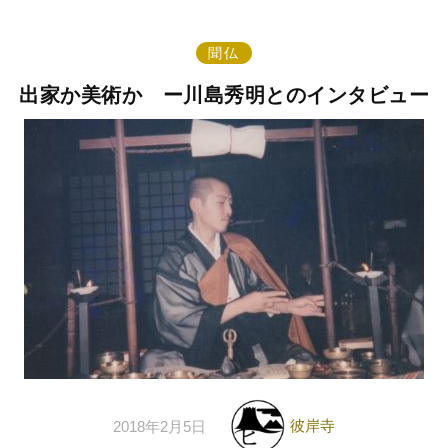
聞仏
出家か美術か ー川島秀明とのインタビュー
彼岸寺
2018年2月5日