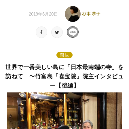
杉本 恭子
2019年6月20日
聞仏
世界で一番美しい島に「日本最南端の寺」を
訪ねて 〜竹富島「喜宝院」院主インタビュ
ー【後編】