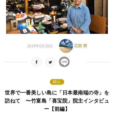
広部 潤
2019年5月18日
聞仏
世界で一番美しい島に「日本最南端の寺」を
訪ねて 〜竹富島「喜宝院」院主インタビュ
ー【前編】