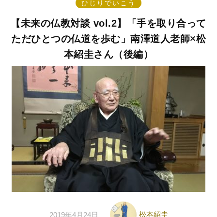
ひじりでいこう
【未来の仏教対談 vol.2】「手を取り合って
ただひとつの仏道を歩む」南澤道人老師×松
本紹圭さん（後編）
松本紹圭
2019年4月24日