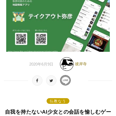
彼岸寺
2020年6月9日
仏教なう
自我を持たないAI少女との会話を愉しむゲー