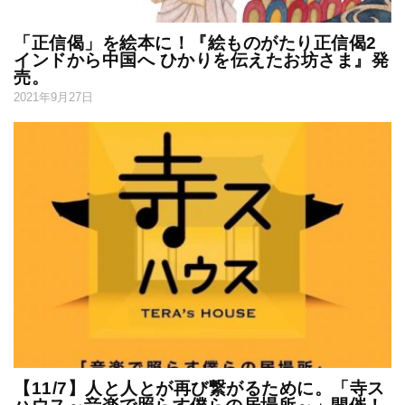
「正信偈」を絵本に！『絵ものがたり正信偈2
インドから中国へ ひかりを伝えたお坊さま』発
売。
2021年9月27日
【11/7】人と人とが再び繋がるために。「寺ス