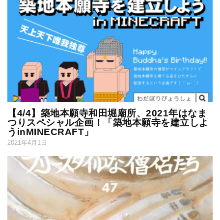
【4/4】築地本願寺和田堀廟所、2021年はなま
つりスペシャル企画！「築地本願寺を建立しよ
うinMINECRAFT」
2021年4月1日