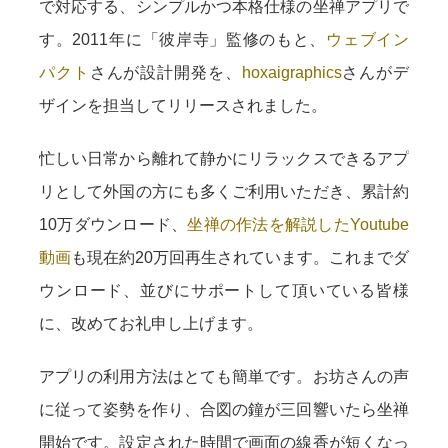
で対応する、シンプルかつ本格仕様の坐禅アプリで
す。2011年に「彼岸寺」監修のもと、
ウェブイン
パクト
さんが設計開発を、
hoxaigraphics
さんがデ
ザインを担当してリリースされました。
忙しい日常から離れて静かにリラックスできるアプ
リとして外国の方にも多くご利用いただき、累計約
10万ダウンロード、
坐禅の作法を解説したYoutube
動画
も現在約20万回再生されています。これまでダ
ウンロード、並びにサポートして頂いている皆様
に、改めてお礼申し上げます。
アプリの利用方法はとても簡単です。お坊さんの声
に従って姿勢を作り、合図の鐘が三回響いたら坐禅
開始です。設定された時間で画面の線香が短くなっ