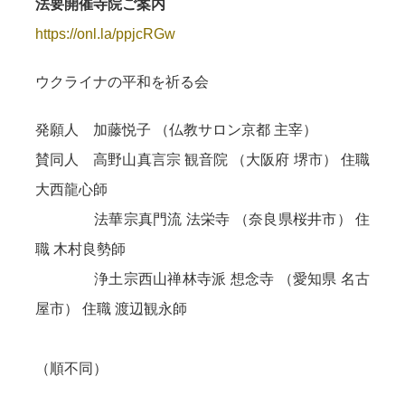
法要開催寺院ご案内
https://onl.la/ppjcRGw
ウクライナの平和を祈る会
発願⼈ 加藤悦⼦ （仏教サロン京都 主宰）
賛同⼈ ⾼野⼭真⾔宗 観⾳院 （⼤阪府 堺市） 住職
⼤⻄⿓⼼師
法華宗真⾨流 法栄寺 （奈良県桜井市） 住
職 ⽊村良勢師
浄⼟宗⻄⼭禅林寺派 想念寺 （愛知県 名古
屋市） 住職 渡辺観永師
（順不同）