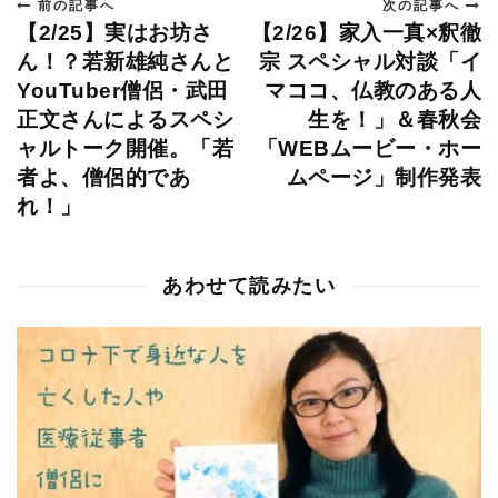
前の記事へ
次の記事へ
【2/25】実はお坊さ
【2/26】家入一真×釈徹
ん！？若新雄純さんと
宗 スペシャル対談「イ
YouTuber僧侶・武田
マココ、仏教のある人
正文さんによるスペシ
生を！」＆春秋会
ャルトーク開催。「若
「WEBムービー・ホー
者よ、僧侶的であ
ムページ」制作発表
れ！」
あわせて読みたい