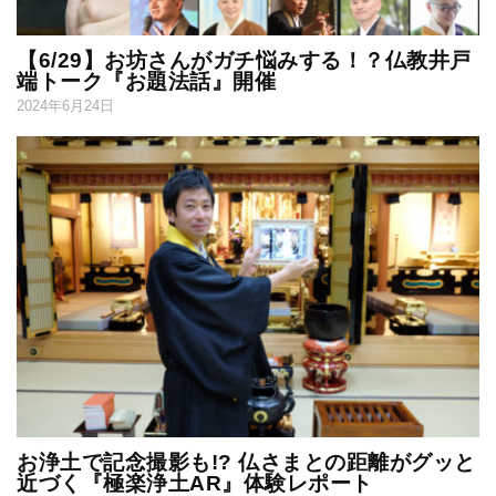
【6/29】お坊さんがガチ悩みする！？仏教井戸
端トーク『お題法話』開催
2024年6月24日
お浄土で記念撮影も!? 仏さまとの距離がグッと
近づく『極楽浄土AR』体験レポート