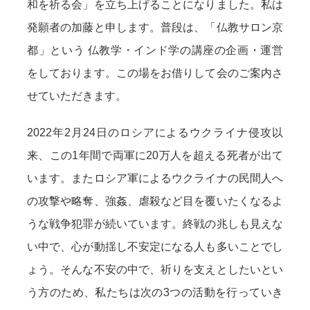
和を祈る会」を⽴ち上げることになりました。私は
発願者の加藤と申します。普段は、「仏教サロン京
都」という 仏教学・インド学の講座の企画・運営
をしております。この場をお借りして会のご案内さ
せていただきます。
2022年2⽉24⽇のロシアによるウクライナ侵攻以
来、この1年間で両軍に20万⼈を超える死者が出て
います。またロシア軍によるウクライナの⺠間⼈へ
の攻撃や略奪、強姦、虐殺など⽬を覆いたくなるよ
うな戦争犯罪が続いています。終戦の兆しも⾒えな
い中で、⼼が動揺し不安定になる⼈も多いことでし
ょう。そんな不安の中で、祈りを⽀えとしたいとい
う⽅のため、私たちは次の3つの活動を⾏っていき