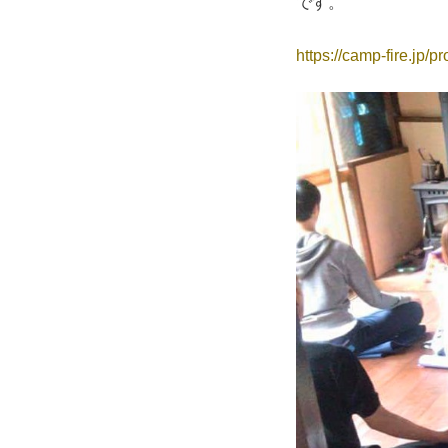
です。
https://camp-fire.jp/