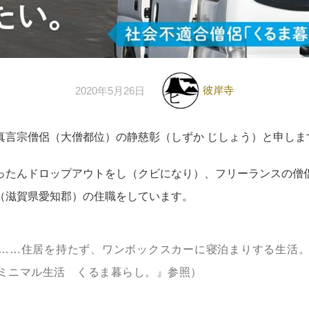
彼岸寺
2020年5月26日
真言宗僧侶（大僧都位）の静慈彰（しずか じしょう）と申しま
ったんドロップアウトをし（クビになり）、フリーランスの僧
（滋賀県愛知郡）の住職をしています。
……住居を持たず、ワンボックスカーに寝泊まりする生活
ミニマル生活 くるま暮らし。』参照）