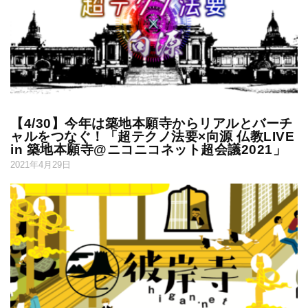
【4/30】今年は築地本願寺からリアルとバーチ
ャルをつなぐ！「超テクノ法要×向源 仏教LIVE
in 築地本願寺@ニコニコネット超会議2021」
2021年4月29日