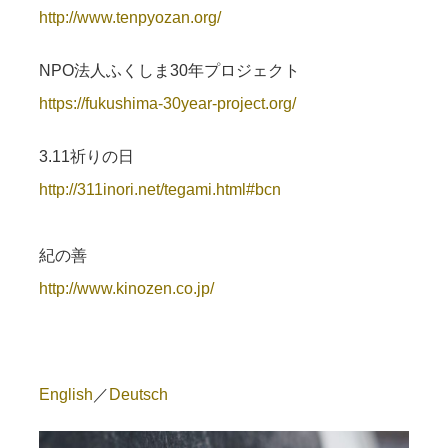
http://www.tenpyozan.org/
NPO法人ふくしま30年プロジェクト
https://fukushima-30year-project.org/
3.11祈りの日
http://311inori.net/tegami.html#bcn
紀の善
http://www.kinozen.co.jp/
English
／
Deutsch