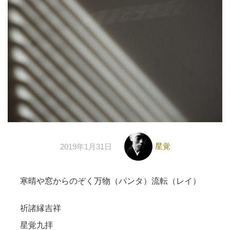
星覚
2019年1月31日
寒晴や窓からのぞく万物（パンタ）流転（レイ）
祈諸縁吉祥
星覚九拝