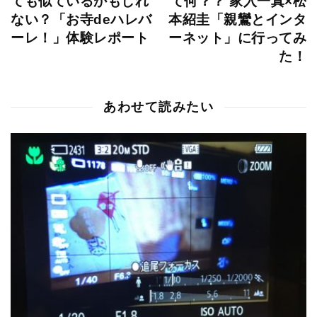
ても似ているかもしれ
て何？？ 家入一真×松
ない？「お寺deハレバ
本紹圭「親鸞とインタ
ーレ！」体験レポート
ーネット」に行ってみ
た！
あわせて読みたい