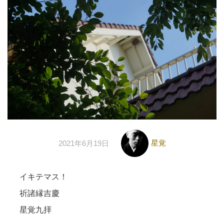
星覚
2021年6月19日
イキテマス！
祈諸縁吉慶
星覚九拝