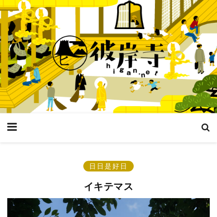
日日是好日
イキテマス