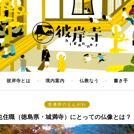
彼岸寺とは
境内案内
仏教なう
書き手
造佛所のえんがわ
也住職（徳島県・城満寺）にとっての仏像とは？