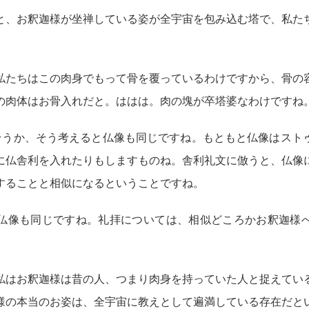
と、お釈迦様が坐禅している姿が全宇宙を包み込む塔で、私た
私たちはこの肉身でもって骨を覆っているわけですから、骨の
の肉体はお骨入れだと。ははは。肉の塊が卒塔婆なわけですね
！そうか、そう考えると仏像も同じですね。もともと仏像はスト
に仏舎利を入れたりもしますものね。舎利礼文に倣うと、仏像
することと相似になるということですね。
仏像も同じですね。礼拝については、相似どころかお釈迦様
私はお釈迦様は昔の人、つまり肉身を持っていた人と捉えてい
様の本当のお姿は、全宇宙に教えとして遍満している存在だと