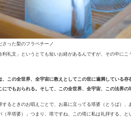
ださった梨のフラペチーノ
舎利礼文」というとても短いお経があるんですが、その中にこ
は、この全世界、全宇宙に教えとしてこの世に遍満している存
こにでもおられる。そして、この全世界、全宇宙、この法界の
拝するときのお唱えごとで、お墓に立ってる塔婆（とうば）、
パ（卒塔婆）」つまり、塔ですね、この塔に私は礼拝する、と