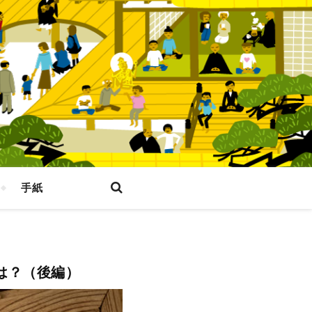
手紙
は？（後編）