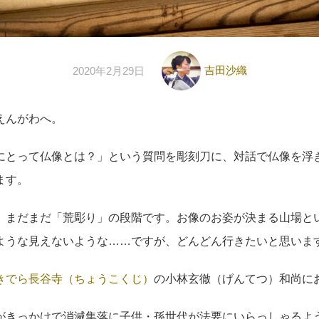
吉田沙織
2020年2月29日
えんがわへ。
にとって仏像とは？」という質問を彫刻刀に、対話で仏像を浮
ます。
、まだまだ「荒彫り」の段階です。お像のお姿が決まる山場と
ような見えないような……ですが、どんどん行きたいと思いま
きでら長谷寺（ちょうこくじ）
の小林玄徹（げんてつ）和尚に
がきっかけで消滅集落に子供・孫世代が法要にいらっしゃるよ