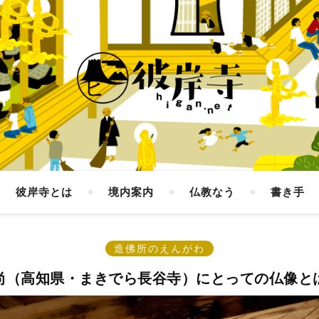
彼岸寺とは
境内案内
仏教なう
書き手
造佛所のえんがわ
尚（高知県・まきでら長谷寺）にとっての仏像と