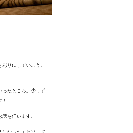
き彫りにしていこう、
いったところ。少しず
す！
お話を伺います。
うになったエピソード