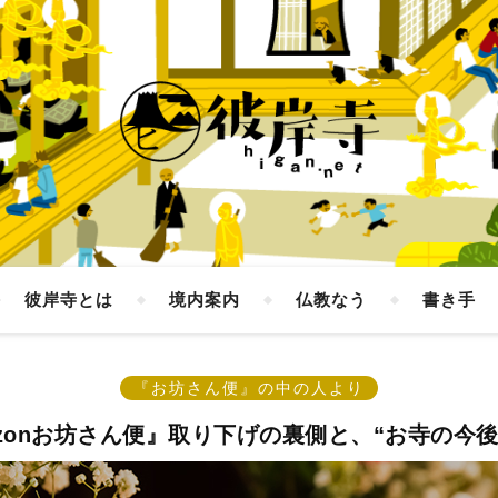
彼岸寺とは
境内案内
仏教なう
書き手
『お坊さん便』の中の人より
azonお坊さん便』取り下げの裏側と、“お寺の今後