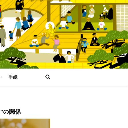
手紙
”の関係