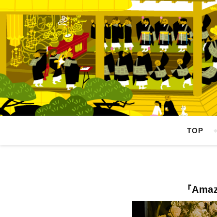
TOP
『Am