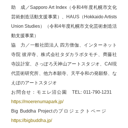
助 成／Sapporo Art Index（令和4年度札幌市文化
芸術創造活動支援事業）、HAUS（Hokkaido Artists
Union Studies）（令和4年度札幌市文化芸術創造活
動支援事業）
協 力／一般社団法人 四方僧伽、インターネット
寺院 彼岸寺、株式会社タダカラボタモチ、齊藤社
寺設計室、さっぽろ天神山アートスタジオ、CAI現
代芸術研究所、他力本願寺、天平令和の発願祭、な
えぼのアートスタジオ
お問合せ：モエレ沼公園 TEL: 011-790-1231
https://moerenumapark.jp/
Big Buddha Projectのプロジェクトページ
https://bigbuddha.jp/