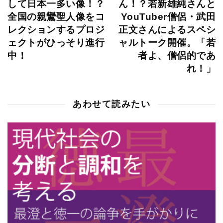
して日本一多い像！？
ん！？若新雄純さんと
全国の親鸞聖人像をコ
YouTuber僧侶・武田
レクションするプロジ
正文さんによるスペシ
ェクトがひっそり進行
ャルトーク開催。「若
中！
者よ、僧侶的であ
れ！」
あわせて読みたい