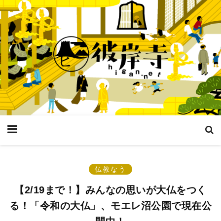
仏教なう
【2/19まで！】みんなの思いが大仏をつく
る！「令和の大仏」、モエレ沼公園で現在公