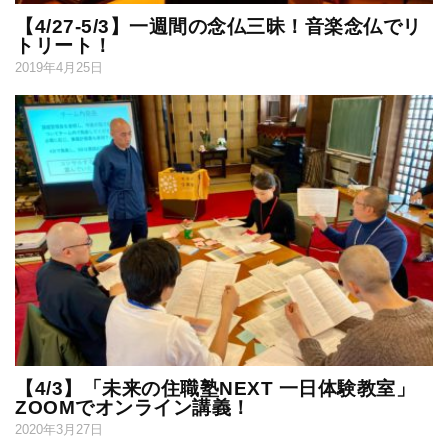
【4/27-5/3】一週間の念仏三昧！音楽念仏でリ
トリート！
2019年4月25日
【4/3】「未来の住職塾NEXT 一日体験教室」
ZOOMでオンライン講義！
2020年3月27日