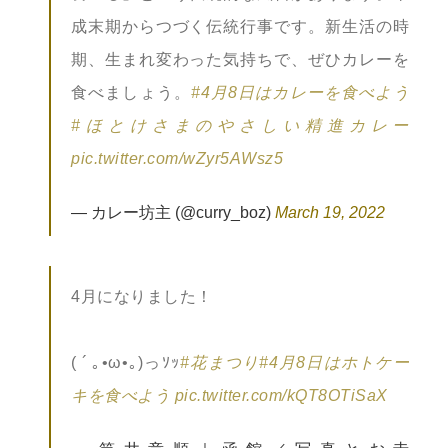
成末期からつづく伝統行事です。新生活の時
期、生まれ変わった気持ちで、ぜひカレーを
食べましょう。
#4月8日はカレーを食べよう
#ほとけさまのやさしい精進カレー
pic.twitter.com/wZyr5AWsz5
— カレー坊主 (@curry_boz)
March 19, 2022
4月になりました！
( ´ ｡•ω•｡)っｿｯ
#花まつり
#4月8日はホトケー
キを食べよう
pic.twitter.com/kQT8OTiSaX