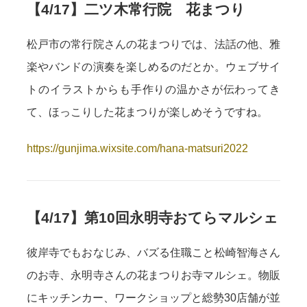
【4/17】二ツ木常行院 花まつり
松戸市の常行院さんの花まつりでは、法話の他、雅
楽やバンドの演奏を楽しめるのだとか。ウェブサイ
トのイラストからも手作りの温かさが伝わってき
て、ほっこりした花まつりが楽しめそうですね。
https://gunjima.wixsite.com/hana-matsuri2022
【4/17】第10回永明寺おてらマルシェ
彼岸寺でもおなじみ、バズる住職こと松崎智海さん
のお寺、永明寺さんの花まつりお寺マルシェ。物販
にキッチンカー、ワークショップと総勢30店舗が並