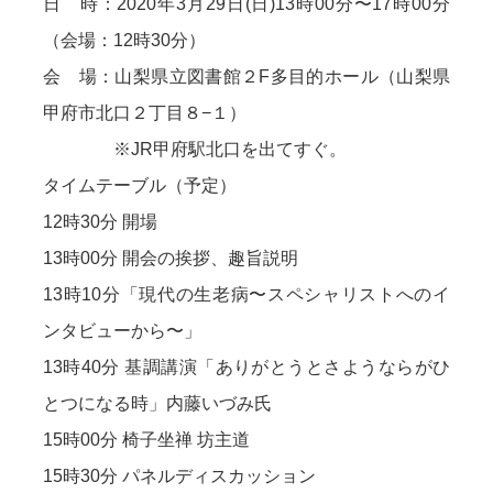
日 時：2020年3月29日(日)13時00分〜17時00分
（会場：12時30分）
会 場：山梨県立図書館２F多目的ホール（山梨県
甲府市北口２丁目８−１）
※JR甲府駅北口を出てすぐ。
タイムテーブル（予定）
12時30分 開場
13時00分 開会の挨拶、趣旨説明
13時10分「現代の生老病〜スペシャリストへのイ
ンタビューから〜」
13時40分 基調講演「ありがとうとさようならがひ
とつになる時」内藤いづみ氏
15時00分 椅子坐禅 坊主道
15時30分 パネルディスカッション