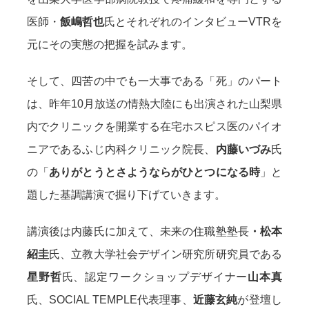
医師・
飯嶋哲也
氏とそれぞれのインタビューVTRを
元にその実態の把握を試みます。
そして、四苦の中でも一大事である「死」のパート
は、昨年10月放送の情熱大陸にも出演された山梨県
内でクリニックを開業する在宅ホスピス医のパイオ
ニアであるふじ内科クリニック院長、
内藤いづみ
氏
の「
ありがとうとさようならがひとつになる時
」と
題した基調講演で掘り下げていきます。
講演後は内藤氏に加えて、未来の住職塾塾長
・松本
紹圭
氏、立教大学社会デザイン研究所研究員である
星野哲
氏、認定ワークショップデザイナー
山本真
氏、SOCIAL TEMPLE代表理事、
近藤玄純
が登壇し