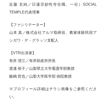
近藤 玄純／日蓮宗妙性寺住職、一社）SOCIAL
TEMPLE代表理事
【ファシリテーター】
山本 真／株式会社アルマ取締役、農家体験民宿ア
シガワ・デ・グラッソ支配人
【VTR出演者】
有井 澄江／有井助産所所長
渡邊 裕子／山梨県立大学看護学部教授
飯嶋 哲也／山梨大学医学部 病院教授
※プロフィール詳細はチラシ画像をご参照くださ
い。