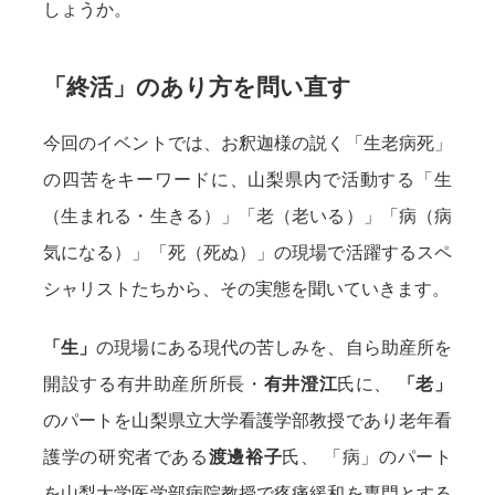
しょうか。
「終活」のあり方を問い直す
今回のイベントでは、お釈迦様の説く「生老病死」
の四苦をキーワードに、山梨県内で活動する「生
（生まれる・生きる）」「老（老いる）」「病（病
気になる）」「死（死ぬ）」の現場で活躍するスペ
シャリストたちから、その実態を聞いていきます。
「生」
の現場にある現代の苦しみを、自ら助産所を
開設する有井助産所所長・
有井澄江
氏に、
「老」
のパートを山梨県立大学看護学部教授であり老年看
護学の研究者である
渡邊裕子
氏、 「病」のパート
を山梨大学医学部病院教授で疼痛緩和を専門とする