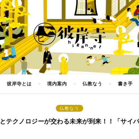
彼岸寺とは
境内案内
仏教なう
書き手
仏教なう
仏教とテクノロジーが交わる未来が到来！！「サイ