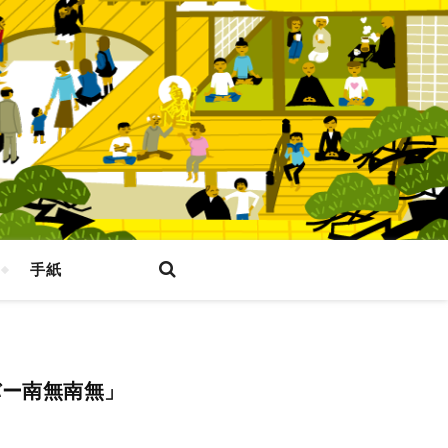
手紙
バー南無南無」