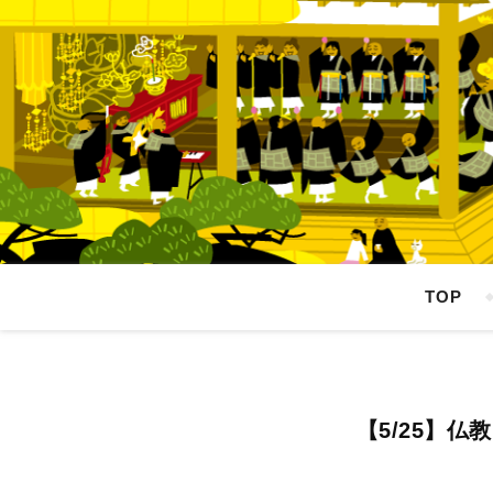
TOP
【5/25】