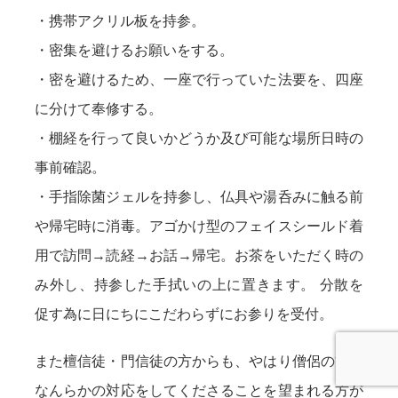
・携帯アクリル板を持参。
・密集を避けるお願いをする。
・密を避けるため、一座で行っていた法要を、四座
に分けて奉修する。
・棚経を行って良いかどうか及び可能な場所日時の
事前確認。
・手指除菌ジェルを持参し、仏具や湯呑みに触る前
や帰宅時に消毒。アゴかけ型のフェイスシールド着
用で訪問→読経→お話→帰宅。お茶をいただく時の
み外し、持参した手拭いの上に置きます。 分散を
促す為に日にちにこだわらずにお参りを受付。
また檀信徒・門信徒の方からも、やはり僧侶の方に
なんらかの対応をしてくださることを望まれる方が