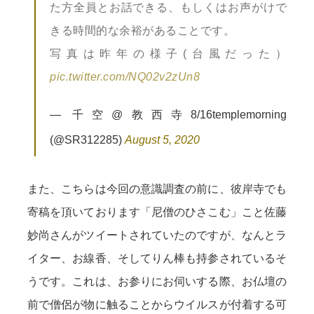
た方全員とお話できる、もしくはお声がけで
きる時間的な余裕があることです。
写真は昨年の様子(台風だった）
pic.twitter.com/NQ02v2zUn8
— 千空@教西寺8/16templemorning
(@SR312285)
August 5, 2020
また、こちらは今回の意識調査の前に、彼岸寺でも
寄稿を頂いております「尼僧のひさこむ」こと佐藤
妙尚さんがツイートされていたのですが、なんとラ
イター、お線香、そしてりん棒も持参されているそ
うです。これは、お参りにお伺いする際、お仏壇の
前で僧侶が物に触ることからウイルスが付着する可