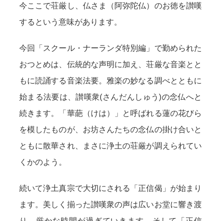
今ここで荘厳し、仏さま（阿弥陀仏）のお徳を讃嘆
するという意味があります。
今回「スクール・ナーランダ特別編」で勤められた
おつとめは、伝統的な声明に加え、荘厳な音楽とと
もに読誦する音楽法要。雅楽の妙なる調べとともに
始まる法要は、讃嘆衆(さんだんしゅう)の念仏へと
続きます。「華葩（けは）」と呼ばれる蓮の花びら
を模したものが、お坊さんたちの念仏の掛け合いと
ともに散華され、まさに浄土の荘厳が調えられてい
くかのよう。
続いて浄土真宗で大切にされる「正信偈」が始まり
ます。美しく揃った讃嘆衆の声は広いお堂に響き渡
り、厳かな時間が過ぎていきます。そして「正信