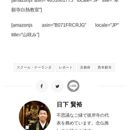
[amazonjs asin=”4831881775″ locale=”JP” title=”本
願寺白熱教室”]
[amazonjs asin=”B071FRCRJG” locale=”JP”
title=”山咲み”]
スクール・ナーランダ
レポート
京都府
西本願寺
日下 賢裕
不思議なご縁で彼岸寺の代
表を務めています。念仏推