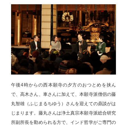
午後4時からの西本願寺の夕方のおつとめを挟ん
で、高木さん、車さんに加えて、本願寺派僧侶の藤
丸智雄（ふじまるちゆう）さんを迎えての鼎談がは
じまります。藤丸さんは浄土真宗本願寺派総合研究
所副所長を勤められる方で、インド哲学がご専門の