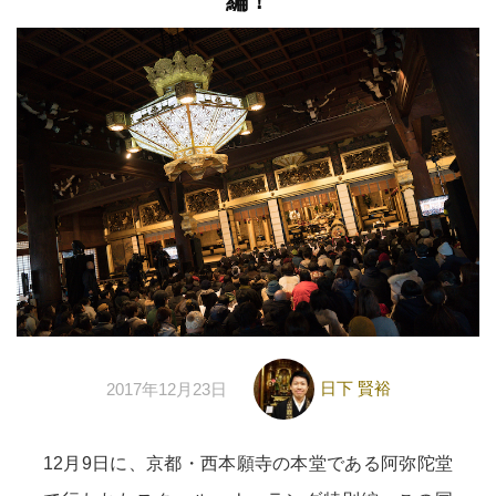
編！
日下 賢裕
2017年12月23日
12月9日に、京都・西本願寺の本堂である阿弥陀堂