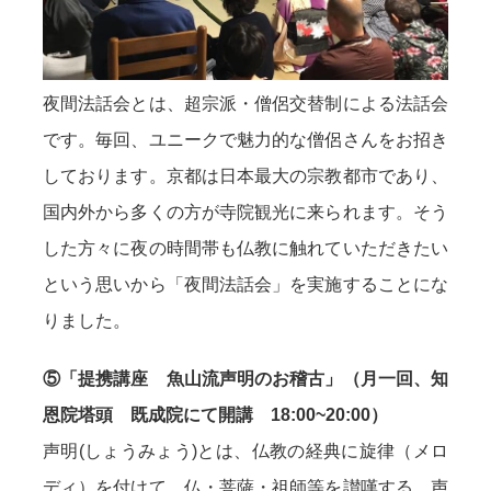
夜間法話会とは、超宗派・僧侶交替制による法話会
です。毎回、ユニークで魅力的な僧侶さんをお招き
しております。京都は日本最大の宗教都市であり、
国内外から多くの方が寺院観光に来られます。そう
した方々に夜の時間帯も仏教に触れていただきたい
という思いから「夜間法話会」を実施することにな
りました。
⑤「提携講座 魚山流声明のお稽古」（月一回、知
恩院塔頭 既成院にて開講 18:00~20:00）
声明(しょうみょう)とは、仏教の経典に旋律（メロ
ディ）を付けて、仏・菩薩・祖師等を讃嘆する、声