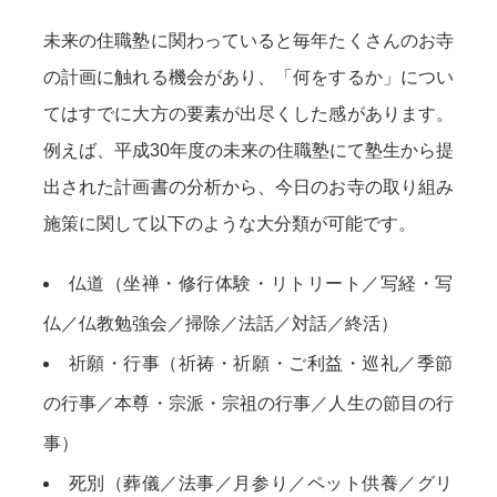
未来の住職塾に関わっていると毎年たくさんのお寺
の計画に触れる機会があり、「何をするか」につい
てはすでに大方の要素が出尽くした感があります。
例えば、平成30年度の未来の住職塾にて塾生から提
出された計画書の分析から、今日のお寺の取り組み
施策に関して以下のような大分類が可能です。
仏道（坐禅・修行体験・リトリート／写経・写
仏／仏教勉強会／掃除／法話／対話／終活）
祈願・行事（祈祷・祈願・ご利益・巡礼／季節
の行事／本尊・宗派・宗祖の行事／人生の節目の行
事）
死別（葬儀／法事／月参り／ペット供養／グリ