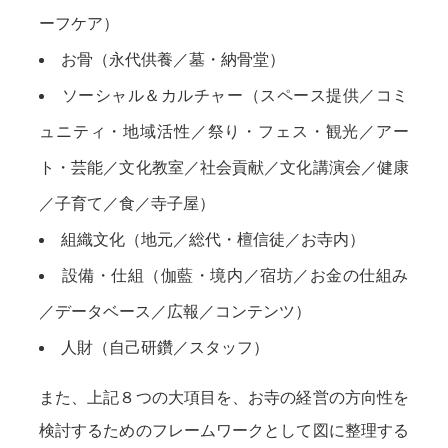
ーフケア）
お骨（永代供養／墓・納骨堂）
ソーシャル＆カルチャー（スペース提供／コミ
ュニティ・地域活性／祭り・フェス・観光／アー
ト・芸能／文化教室／社会貢献／文化講演会／健康
／子育て／食／寺子屋）
組織文化（地元／総代・檀信徒／お寺内）
設備・仕組（伽藍・境内／宿坊／お金の仕組み
／データベース／広報／コンテンツ）
人財（自己研鑽／スタッフ）
また、上記８つの大項目を、お寺の経営の方向性を
検討するためのフレームワークとして図に整理する