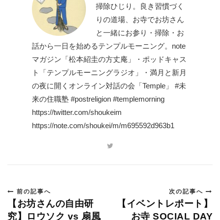
掃除ひじり。良き習慣づく
りの道場、お寺でお坊さん
と一緒にお参り・掃除・お
話から一日を始めるテンプルモーニング。note
マガジン「松本紹圭の方丈庵」・ポッドキャス
ト「テンプルモーニングラジオ」・満月と新月
の夜に開くオンライン対話の会「Temple」 #未
来の住職塾 #postreligion #templemorning
https://twitter.com/shoukeim
https://note.com/shoukei/m/m695592d963b1
前の記事へ
次の記事へ
【お坊さんの自由研
【イベントレポート】
究】ロウソク vs 扇風
お寺 SOCIAL DAY