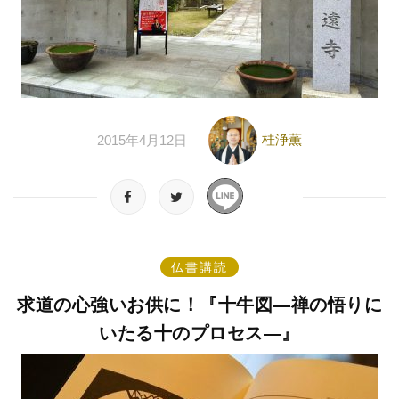
桂浄薫
2015年4月12日
仏書講読
求道の心強いお供に！『十牛図―禅の悟りに
いたる十のプロセス―』