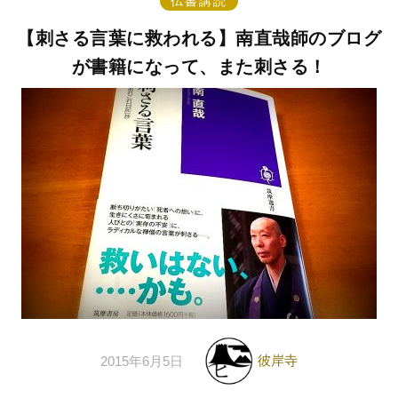
仏書講読
【刺さる言葉に救われる】南直哉師のブログ
が書籍になって、また刺さる！
彼岸寺
2015年6月5日