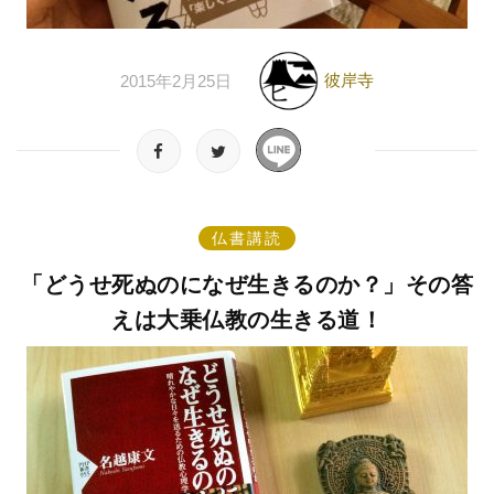
彼岸寺
2015年2月25日
仏書講読
「どうせ死ぬのになぜ生きるのか？」その答
えは大乗仏教の生きる道！