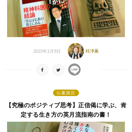
桂浄薫
2015年1月9日
仏書講読
【究極のポジティブ思考】正信偈に学ぶ、肯
定する生き方の英月流指南の書！