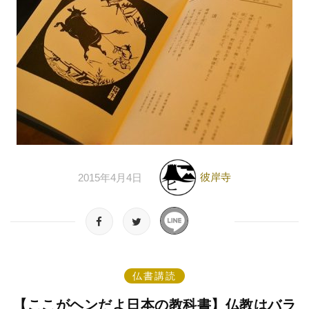
彼岸寺
2015年4月4日
仏書講読
【ここがヘンだよ日本の教科書】仏教はバラ