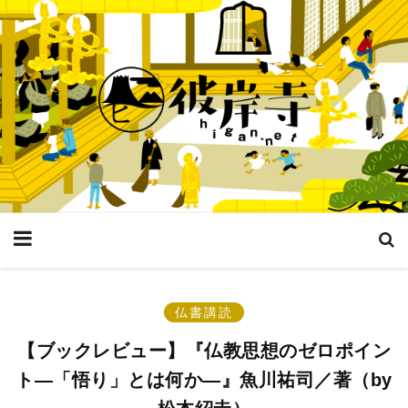
仏書講読
【ブックレビュー】『仏教思想のゼロポイン
ト―「悟り」とは何か―』魚川祐司／著（by