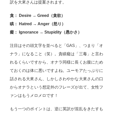
訳を大來さんは提案されます。
貪： Desire → Greed（貪欲）
瞋： Hatred → Anger（怒り）
癡： Ignorance → Stupidity（愚かさ）
注目はその頭文字を並べると「GAS」、つまり「オ
ナラ」になること（笑）。貪瞋癡は「三毒」と言わ
れるくらいですから、オナラ同様に長くお腹にため
ておくのは体に悪いですよね。ユーモアたっぷりに
話される大來さん、しかしさわやかな大來さんの口
からオナラという想定外のフレーズが出て、女性フ
ァンはもうメロメロです！
もう一つのポイントは、逆に英訳が混乱をきたすも