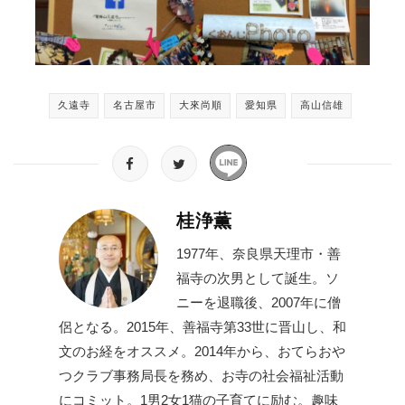
久遠寺
名古屋市
大來尚順
愛知県
高山信雄
桂浄薫
1977年、奈良県天理市・善
福寺の次男として誕生。ソ
ニーを退職後、2007年に僧
侶となる。2015年、善福寺第33世に晋山し、和
文のお経をオススメ。2014年から、おてらおや
つクラブ事務局長を務め、お寺の社会福祉活動
にコミット。1男2女1猫の子育てに励む。趣味