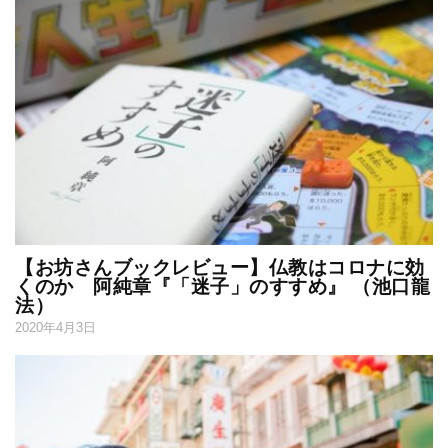
【お坊さんブックレビュー】仏教はコロナに効
くのか 阿純章『「迷子」のすすめ』 （池口龍
法）
2020年4月3日