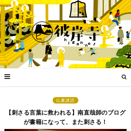
仏書講読
【刺さる言葉に救われる】南直哉師のブログ
が書籍になって、また刺さる！