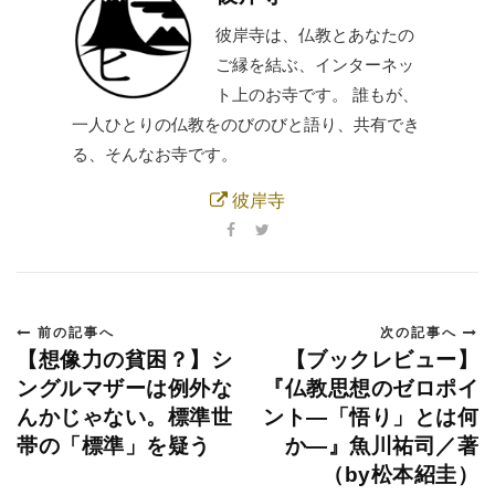
彼岸寺は、仏教とあなたの
ご縁を結ぶ、インターネッ
ト上のお寺です。 誰もが、
一人ひとりの仏教をのびのびと語り、共有でき
る、そんなお寺です。
彼岸寺
前の記事へ
次の記事へ
【想像力の貧困？】シ
【ブックレビュー】
ングルマザーは例外な
『仏教思想のゼロポイ
んかじゃない。標準世
ント―「悟り」とは何
帯の「標準」を疑う
か―』魚川祐司／著
（by松本紹圭）