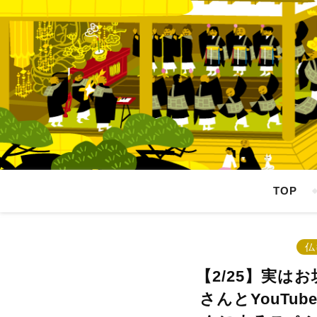
TOP
仏
【2/25】実は
さんとYouTu