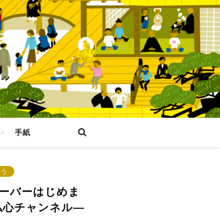
手紙
なう
ーバーはじめま
仏心チャンネル―