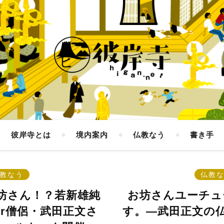
彼岸寺とは
境内案内
仏教なう
書き手
教なう
仏教
お坊さん！？若新雄純
お坊さんユーチュ
ber僧侶・武田正文さ
す。―武田正文の