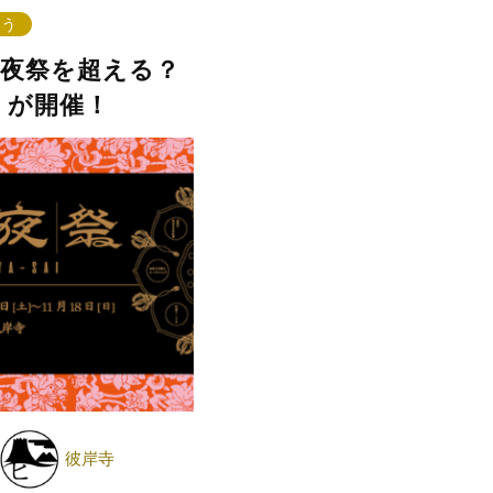
なう
8】十夜祭を超える？
」が開催！
彼岸寺