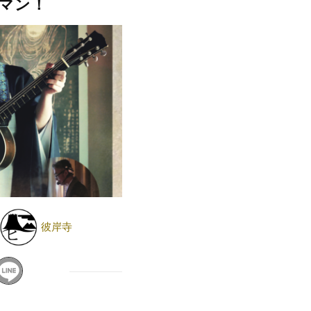
マン！
彼岸寺