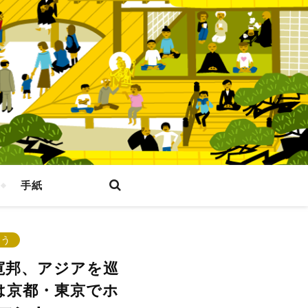
手紙
なう
寛邦、アジアを巡
は京都・東京でホ