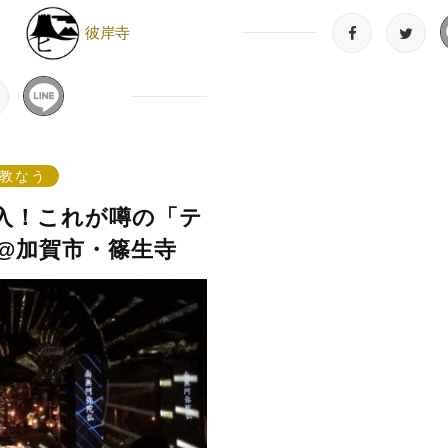
彼岸寺
日
教なう
入！これが噂の「テ
@加賀市・篠生寺