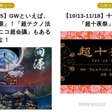
教なう
仏教
/4-5】GWといえば、
【10/13-11/1
源」！「超テクノ法
「超十夜祭
ニコニコ超会議」もある
よ！
2018年10月12日