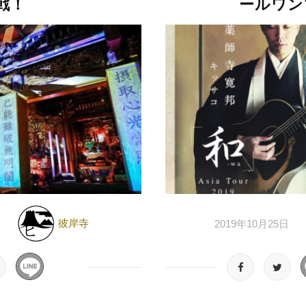
戦！
ールワン
彼岸寺
日
2019年10月25日