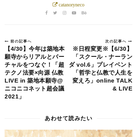
catanoryneco
前の記事へ
次の記事へ
【4/30】今年は築地本
※日程変更※【6/30】
願寺からリアルとバー
「スクール・ナーラン
チャルをつなぐ！「超
ダ vol.6」プレイベント
テクノ法要×向源 仏教
「哲学と仏教で人生を
LIVE in 築地本願寺@
変えろ」online TALK
ニコニコネット超会議
& LIVE
2021」
あわせて読みたい