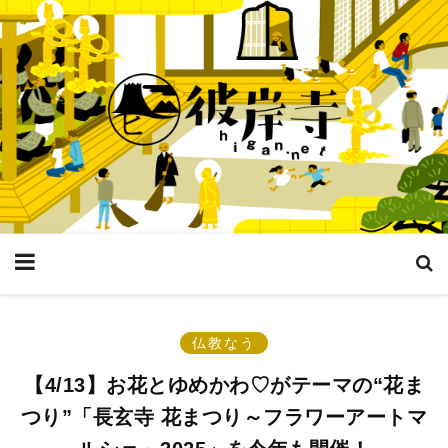
仏教なう
【4/13】お花とゆめかわ♡がテーマの“花ま
つり”「長玄寺 花まつり～フラワーアートマ