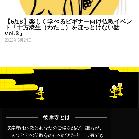
【6/18】楽しく学べるビギナー向け仏教イベン
ト「十方衆生（わたし）をほっとけない話
vol.3」
2022年5月24日
彼岸寺とは
彼岸寺は仏教とあなたのご縁を結び、誰もが、
一人ひとりの仏教をのびのびと語り、共有でき