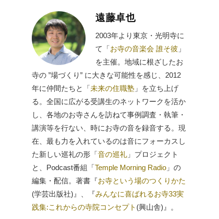
遠藤卓也
2003年より東京・光明寺に
て「
お寺の音楽会 誰そ彼
」
を主催。地域に根ざしたお
寺の ”場づくり” に大きな可能性を感じ、2012
年に仲間たちと「
未来の住職塾
」を立ち上げ
る。全国に広がる受講生のネットワークを活か
し、各地のお寺さんを訪ねて事例調査・執筆・
講演等を行ない、時にお寺の音を録音する。現
在、最も力を入れているのは音にフォーカスし
た新しい巡礼の形「
音の巡礼
」プロジェクト
と、Podcast番組「
Temple Morning Radio
」の
編集・配信。著書『
お寺という場のつくりかた
(学芸出版社)』、『
みんなに喜ばれるお寺33実
践集:これからの寺院コンセプト
(興山舎)』。