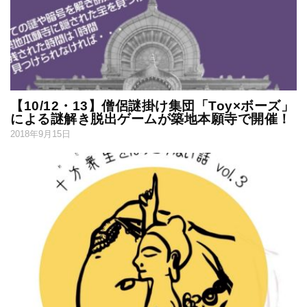
【10/12・13】僧侶謎掛け集団「Toy×ボーズ」
による謎解き脱出ゲームが築地本願寺で開催！
2018年9月15日