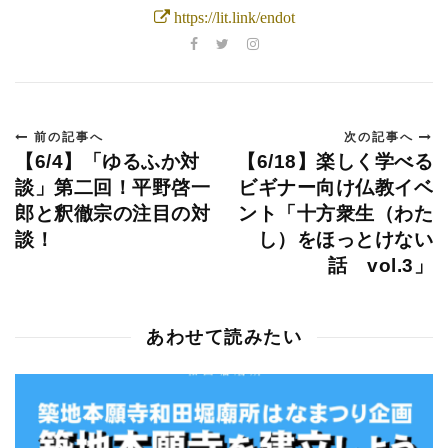
https://lit.link/endot
前の記事へ
次の記事へ
【6/4】「ゆるふか対
【6/18】楽しく学べる
談」第二回！平野啓一
ビギナー向け仏教イベ
郎と釈徹宗の注目の対
ント「十方衆生（わた
談！
し）をほっとけない
話 vol.3」
あわせて読みたい