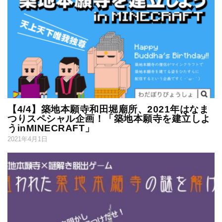
【4/4】築地本願寺和田堀廟所、2021年はなま
つりスペシャル企画！「築地本願寺を建立しよ
うinMINECRAFT」
2021年4月1日