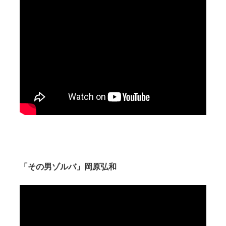
「その男ゾルバ」岡原弘和