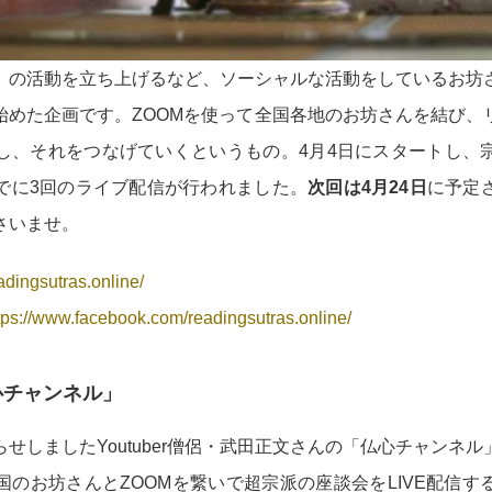
」の活動を立ち上げるなど、ソーシャルな活動をしているお坊
始めた企画です。ZOOMを使って全国各地のお坊さんを結び、
し、それをつなげていくというもの。4月4日にスタートし、
でに3回のライブ配信が行われました。
次回は4月24日
に予定
さいませ。
eadingsutras.online/
tps://www.facebook.com/readingsutras.online/
心チャンネル」
せしましたYoutuber僧侶・武田正文さんの「仏心チャンネ
国のお坊さんとZOOMを繋いで超宗派の座談会をLIVE配信す