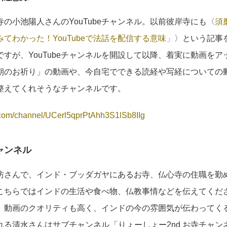
の小池陽人さんのYouTubeチャンネル。以前彼岸寺にも〈
須
てわかった！YouTubeで法話を配信する意味」
〉という記事
すが、YouTubeチャンネルを開設して以降、着実に動画を
朝のお祈り」の動画や、今自宅でできる読経や写経についての
整えてくれそうなチャンネルです。
com/channel/
UCerl5qprPtAhh3S1lSb8IIg
ャンネル
坊さんで、インド・ブッダガヤにあるお寺、仏心寺の住職を勤
こちらではインドの生活や食べ物、仏教事情などを伝えてくだ
。動画のクオリティも高く、インドの今の雰囲気が伝わってく
れる清水さんはサブチャンネル「りょーしょー2nd お寺チャン