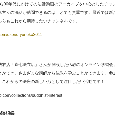
代から90年代にかけての法話動画のアーカイブを中心としたチャ
る方々の法話が聴聞できるのは、とても貴重です。最近では新
ちらもこれから期待したいチャンネルです。
.com/user/uryuneko2011
法衣店「直七法衣店」さんが開設した仏教のオンライン学習会。
とができ、さまざまな講師から仏教を学ぶことができます。参
、これからの法座の新しい形として注目したい活動です！
to.com/collections/buddhist-interest
の随想録