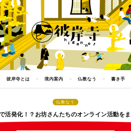
彼岸寺とは
境内案内
仏教なう
書き手
仏教なう
OMEで活発化！？お坊さんたちのオンライン活動を