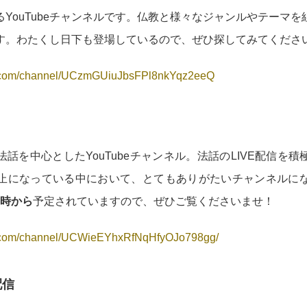
YouTubeチャンネルです。仏教と様々なジャンルやテーマ
す。わたくし日下も登場しているので、ぜひ探してみてくださ
e.com/channel/UCzmGUiuJbsFPl8nkYqz2eeQ
話を中心としたYouTubeチャンネル。法話のLIVE配信を
止になっている中において、とてもありがたいチャンネルに
0時から
予定されていますので、ぜひご覧くださいませ！
e.com/channel/UCWieEYhxRfNqHfyOJo798gg/
配信