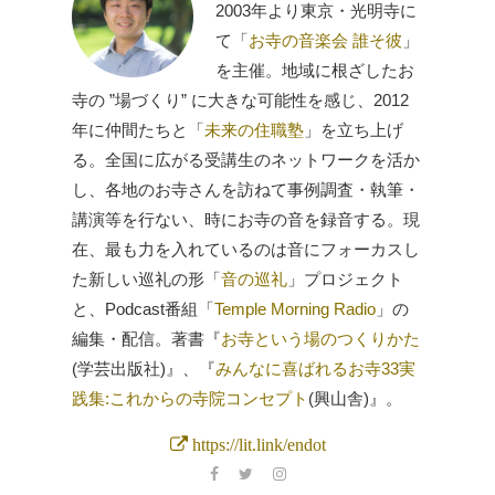
2003年より東京・光明寺に
て「
お寺の音楽会 誰そ彼
」
を主催。地域に根ざしたお
寺の ”場づくり” に大きな可能性を感じ、2012
年に仲間たちと「
未来の住職塾
」を立ち上げ
る。全国に広がる受講生のネットワークを活か
し、各地のお寺さんを訪ねて事例調査・執筆・
講演等を行ない、時にお寺の音を録音する。現
在、最も力を入れているのは音にフォーカスし
た新しい巡礼の形「
音の巡礼
」プロジェクト
と、Podcast番組「
Temple Morning Radio
」の
編集・配信。著書『
お寺という場のつくりかた
(学芸出版社)』、『
みんなに喜ばれるお寺33実
践集:これからの寺院コンセプト
(興山舎)』。
https://lit.link/endot