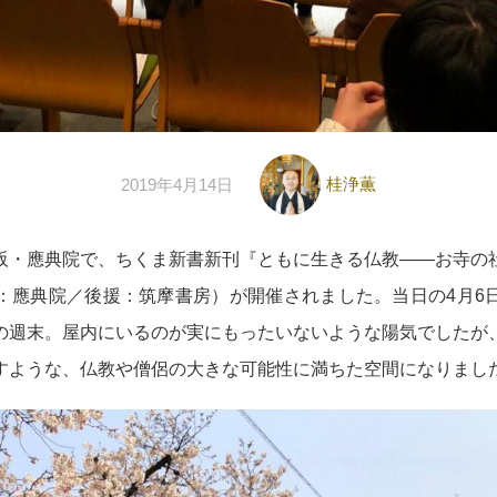
桂浄薫
2019年4月14日
阪・應典院で、ちくま新書新刊『ともに生きる仏教――お寺の
：應典院／後援：筑摩書房）が開催されました。当日の4月6
の週末。屋内にいるのが実にもったいないような陽気でしたが
すような、仏教や僧侶の大きな可能性に満ちた空間になりまし