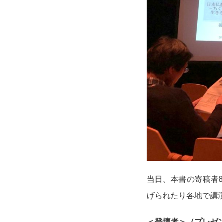
当日、本書の寄稿者
げられたり各地で講
＜登壇者＞（プレゼ