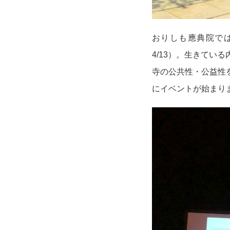
おりしも應典院では
4/13）。生きて
寺の公共性・公益性
にイベントが始まり