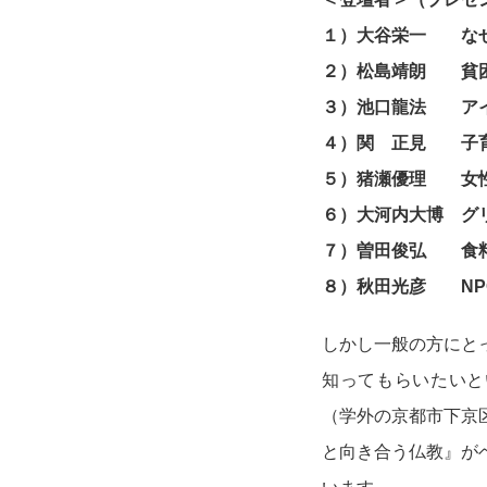
１）大谷栄一 なぜ
２）松島靖朗 貧困
３）池口龍法 アイ
４）関 正見 子育
５）猪瀬優理 女性
６）大河内大博 グ
７）曽田俊弘 食料
８）秋田光彦 NP
しかし一般の方にと
知ってもらいたいと
（学外の京都市下京
と向き合う仏教』が