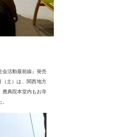
社会活動最前線』発売
日（土）は、関西地方
、應典院本堂内もお寺
た。