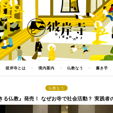
彼岸寺とは
境内案内
仏教なう
書き手
仏教なう
きる仏教』発売！ なぜお寺で社会活動？ 実践者