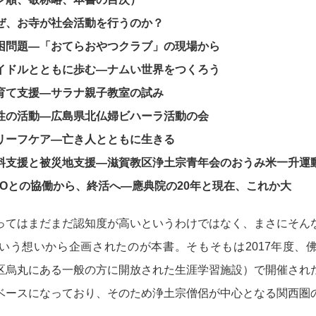
、お寺が社会活動を行うのか？
問題―「おてらおやつクラブ」の現場から
ドルとともに歩む―ナムい世界をつくろう
て支援―サラナ親子教室の試み
の活動―広島県北仏婦ビハーラ活動の会
リーフケア―亡き人とともに生きる
支援と被災地支援―滋賀教区浄土宗青年会のおうみ米一升運
Oとの協働から、終活へ―應典院の20年と現在、これか大
ってはまだまだ認知度が高いというわけではなく、まさにそん
いう想いから企画されたのが本書。そもそもは2017年度、
区烏丸にある一般の方に開放された生涯学習施設）で開催され
ベースになっており、そのため浄土宗僧侶が中心となる関西圏