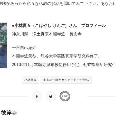
興味があったら色々な仏教のお話を聞いてみて下さい。あなた
●小林賢五（こばやし けんご）さん プロフィール
神奈川県 浄土真宗本願寺派 長念寺
一言自己紹介
本願寺派衆徒、龍谷大学実践真宗学研究科修了。
2013年11月本願寺派布教使任用予定。勤式指導所研究
小林賢五
未来の住職塾サンガ一日一分説法
彼岸寺