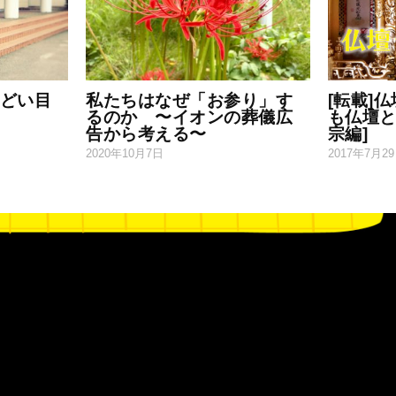
どい目
私たちはなぜ「お参り」す
[転載]
るのか 〜イオンの葬儀広
も仏壇と
告から考える〜
宗編]
2020年10月7日
2017年7月2