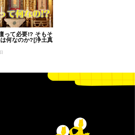
仏壇って必要!? そもそ
は何なのか?[浄土真
9日