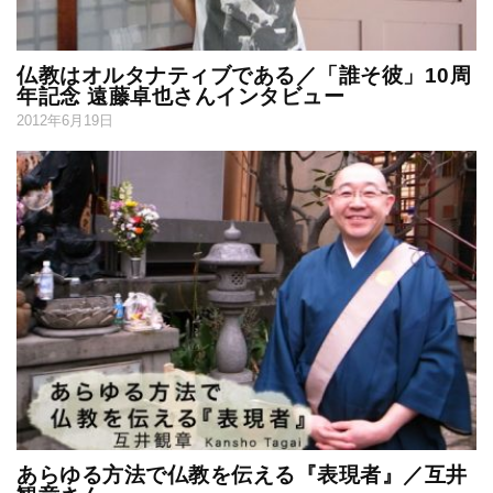
仏教はオルタナティブである／「誰そ彼」10周
年記念 遠藤卓也さんインタビュー
2012年6月19日
あらゆる方法で仏教を伝える『表現者』／互井