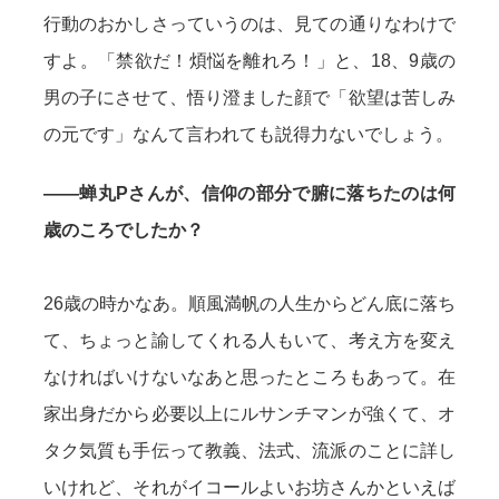
行動のおかしさっていうのは、見ての通りなわけで
すよ。「禁欲だ！煩悩を離れろ！」と、18、9歳の
男の子にさせて、悟り澄ました顔で「欲望は苦しみ
の元です」なんて言われても説得力ないでしょう。
——蝉丸Pさんが、信仰の部分で腑に落ちたのは何
歳のころでしたか？
26歳の時かなあ。順風満帆の人生からどん底に落ち
て、ちょっと諭してくれる人もいて、考え方を変え
なければいけないなあと思ったところもあって。在
家出身だから必要以上にルサンチマンが強くて、オ
タク気質も手伝って教義、法式、流派のことに詳し
いけれど、それがイコールよいお坊さんかといえば