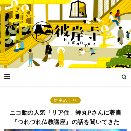
坊主めくり
ニコ動の人気「リア住」蝉丸Pさんに著書
『つれづれ仏教講座』の話を聞いてきた