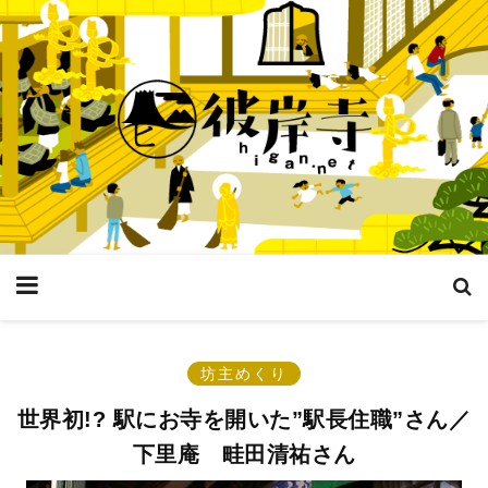
坊主めくり
世界初!? 駅にお寺を開いた”駅長住職”さん／
下里庵 畦田清祐さん