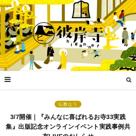
仏教なう
3/7開催｜『みんなに喜ばれるお寺33実践
集』出版記念オンラインイベント実践事例共