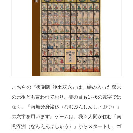
こちらの『復刻版 浄土双六』は、絵の入った双六
の元祖とも言われており、賽の目も1～6の数字では
なく、「南無分身諸仏（なむぶんしんしょぶつ）」
の六字を用います。ゲームは、我々人間が住む「南
閻浮洲（なんえんぶしゅう）」からスタートし、ゴ