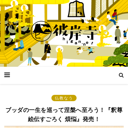
仏教なう
ブッダの一生を巡って涅槃へ至ろう！『釈尊
絵伝すごろく 煩悩』発売！