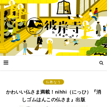
仏教なう
かわいい仏さま満載！nihhi（にっひ）『消
しゴムはんこの仏さま』出版