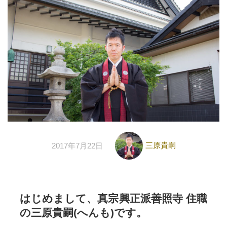
三原貴嗣
2017年7月22日
はじめまして、真宗興正派善照寺 住職
の三原貴嗣(へんも)です。