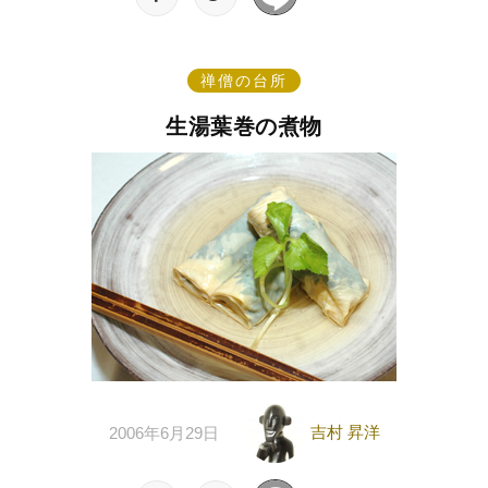
禅僧の台所
生湯葉巻の煮物
吉村 昇洋
2006年6月29日