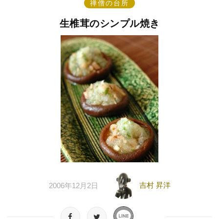
禅僧の台所
生椎茸のシンプル焼き
吉村 昇洋
2006年12月2日