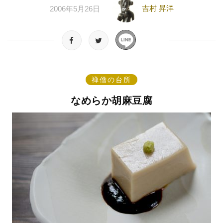
吉村 昇洋
2006年5月26日
禅僧の台所
なめらか胡麻豆腐