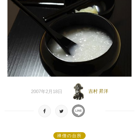
吉村 昇洋
2007年2月18日
禅僧の台所