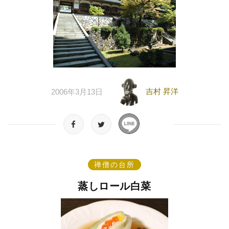
吉村 昇洋
2006年3月13日
禅僧の台所
蒸しロール白菜