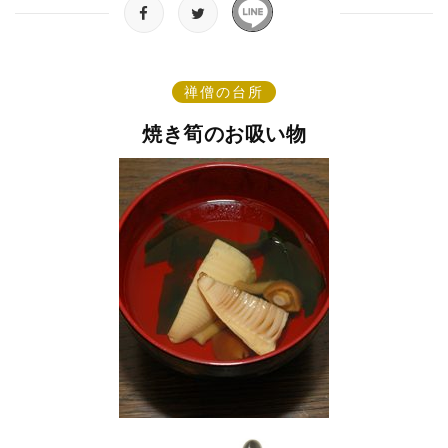
禅僧の台所
焼き筍のお吸い物