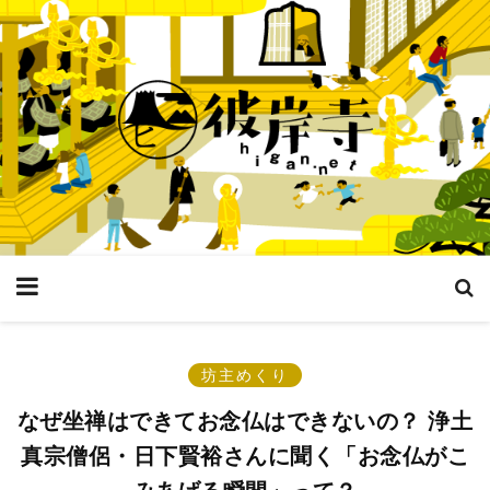
坊主めくり
なぜ坐禅はできてお念仏はできないの？ 浄土
真宗僧侶・日下賢裕さんに聞く「お念仏がこ