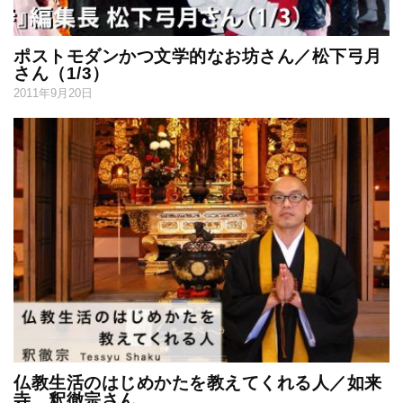
ポストモダンかつ文学的なお坊さん／松下弓月
さん（1/3）
2011年9月20日
仏教生活のはじめかたを教えてくれる人／如来
寺 釈徹宗さん