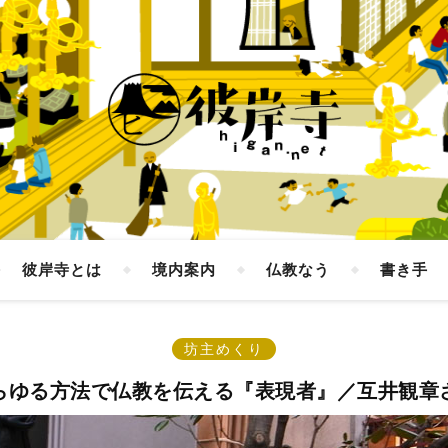
彼岸寺とは
境内案内
仏教なう
書き手
坊主めくり
らゆる方法で仏教を伝える『表現者』／互井観章