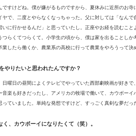
んですけどね。僕が嫌がるものですから、夏休みに近所のお寺
イヤで、二度とやらなくなっちゃった。父に対しては「なんで
習いに行かせるんだ」と思っていたし。正座やお経を読むこと
うつらくてつらくて。小学生の頃から、僕は家を出ることしか
卒業したら働くか、農業系の高校に行って農業をやろうって決
業をやりたいと思われたんですか？
、日曜日の昼間によくテレビでやっていた西部劇映画が好きで
ー音楽も好きだったし、アメリカの牧場で働いて、カウボーイ
思っていました。単純な発想ですけど、すっごく真剣な夢だっ
なく、カウボーイになりたくて（笑）。