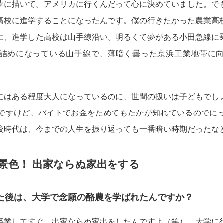
夢に描いて。アメリカに行くんだって心に決めていました。で
高校に進学することになったんです。僕の行きたかった農業高
に、進学した高校は山手線沿い。明るくて夢がある小田急線に
詰めになっている山手線で、薄暗く曇った京浜工業地帯に
にはある程度大人になっているのに、世間の扱いは子どもでし
ですけど、バイトでお金をためてもたかが知れているのでに
校時代は、今までの人生を振り返っても一番暗い時期だったな
景色！ 出家ならぬ家出をする
た後は、大学で念願の酪農を学ばれたんですか？
卒業してすぐ、出家ならぬ家出をしたんですよ（笑）。大学に