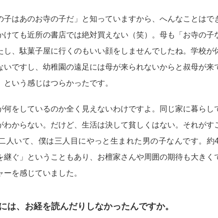
の子はあのお寺の子だ」と知っていますから、へんなことはで
かけても近所の書店では絶対買えない（笑）。母も「お寺の子
たし、駄菓子屋に行くのもいい顔をしませんでしたね。学校が
ないですし、幼稚園の遠足には母が来られないからと叔母が来
、という感じはつらかったです。
が何をしているのか全く見えないわけですよ。同じ家に暮らし
がわからない。だけど、生活は決して貧しくはない。それがす
二人いて、僕は三人目にやっと生まれた男の子なんです。約4
を継ぐ」ということもあり、お檀家さんや周囲の期待も大きく
ャーを感じていました。
きには、お経を読んだりしなかったんですか。