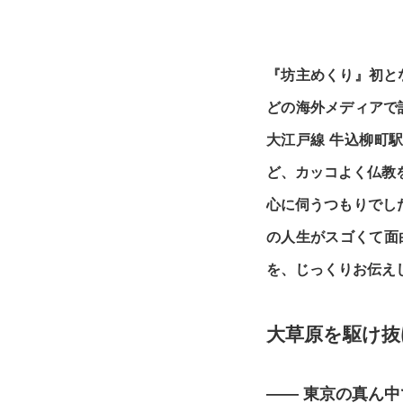
『坊主めくり』初と
どの海外メディアで
大江戸線 牛込柳町
ど、カッコよく仏教
心に伺うつもりでし
の人生がスゴくて面
を、じっくりお伝え
大草原を駆け抜
—— 東京の真ん