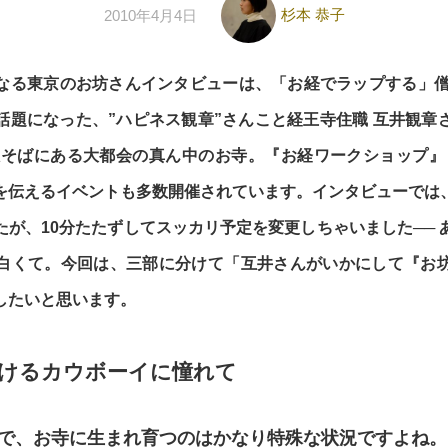
杉本 恭子
2010年4月4日
なる東京のお坊さんインタビューは、「お経でラップする」僧
話題になった、”ハピネス観章”さんこと経王寺住職 互井観章
駅そばにある大都会の真ん中のお寺。『お経ワークショップ』
を伝えるイベントも多数開催されています。インタビューでは
たが、10分たたずしてスッカリ予定を変更しちゃいました── 
白くて。今回は、三部に分けて「互井さんがいかにして『お
したいと思います。
けるカウボーイに憧れて
中で、お寺に生まれ育つのはかなり特殊な状況ですよね。