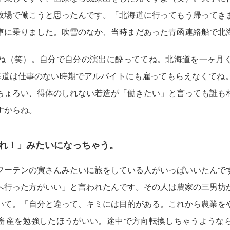
牧場で働こうと思ったんです。「北海道に行ってもう帰ってき
車に乗りました。吹雪のなか、当時まだあった青函連絡船で北
ね（笑）。自分で自分の演出に酔っててね。北海道を一ヶ月
海道は仕事のない時期でアルバイトにも雇ってもらえなくてね
ちょろい、得体のしれない若造が「働きたい」と言っても誰も
すからね。
帰れ！」みたいになっちゃう。
フーテンの寅さんみたいに旅をしている人がいっぱいいたんで
へ行った方がいい」と言われたんです。その人は農家の三男坊
いて。「自分と違って、キミには目的がある。これから農業を
畜産を勉強したほうがいい。途中で方向転換しちゃうような