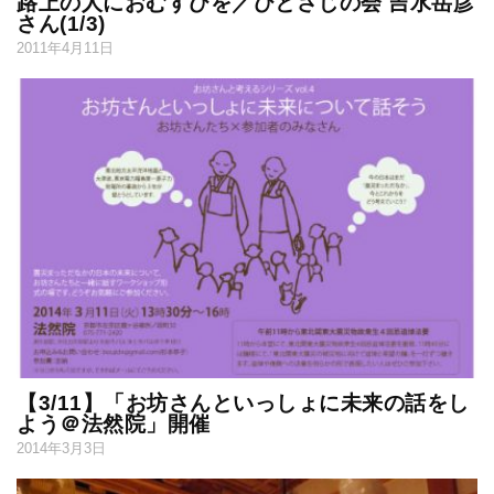
路上の人におむすびを／ひとさじの会 吉水岳彦
さん(1/3)
2011年4月11日
【3/11】「お坊さんといっしょに未来の話をし
よう＠法然院」開催
2014年3月3日