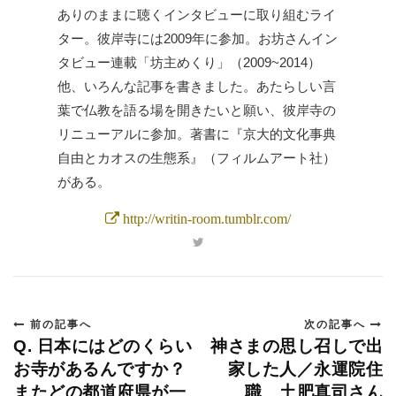
ありのままに聴くインタビューに取り組むライ
ター。彼岸寺には2009年に参加。お坊さんイン
タビュー連載「坊主めくり」（2009~2014）
他、いろんな記事を書きました。あたらしい言
葉で仏教を語る場を開きたいと願い、彼岸寺の
リニューアルに参加。著書に『京大的文化事典
自由とカオスの生態系』（フィルムアート社）
がある。
http://writin-room.tumblr.com/
前の記事へ
次の記事へ
Q. 日本にはどのくらい
神さまの思し召しで出
お寺があるんですか？
家した人／永運院住
またどの都道府県が一
職 土肥真司さん