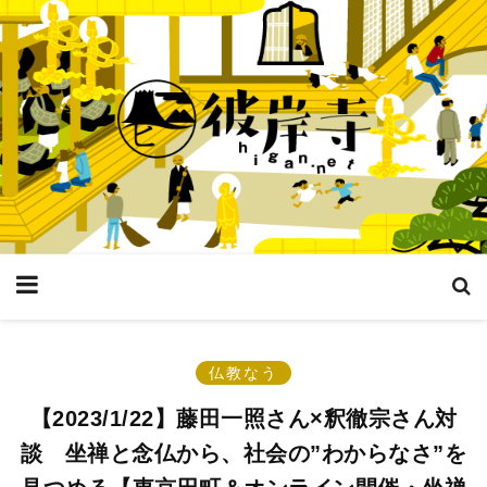
仏教なう
【2023/1/22】藤田一照さん×釈徹宗さん対
談 坐禅と念仏から、社会の”わからなさ”を