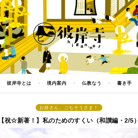
彼岸寺とは
境内案内
仏教なう
書き手
お経さん、ごちそうさま！
【祝☆新著！】私のためのすくい（和讃編・2/5