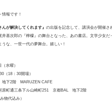
ト情報です！
さんが解決してくれます』
の出版を記念して、講演会が開催さ
梶井基次郎の『檸檬』の舞台となった、あの書店。文学少女だ
ような、一世一代の夢舞台。嬉しい！
7日（水曜）
30（18：30開場）
下2階 MARUZEN CAFE
原町通三条下ル山崎町251 京都BAL 地下2階
飲み物代込み）