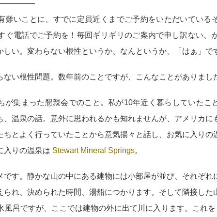
—————
有難いことに、すでに定員近くまでご予約をいただいている
すぐ電話でご予約を！毎回ギリギリのご案内で申し訳ない、
かしい。変わらない根性というか、なんというか、「はぁ」で
らない根性問題。数年前のことですが、こんなことがありまし
ちが集まった懇親会でのこと。私が10年近く暮らしていたこ
も、温泉の話。意外に思われるかも知れませんが、アメリカに
たちとよく行っていたことから意気揚々と話し、お気に入りの
に入りの温泉は
Stewart Mineral Springs
。
メです。静かな山の中にある建物には小部屋が並び、それぞれ
えられ、決められた時間、湯船につかります。そして隣接した
水風呂ですが、ここでは建物の外に出て川に入ります。これを