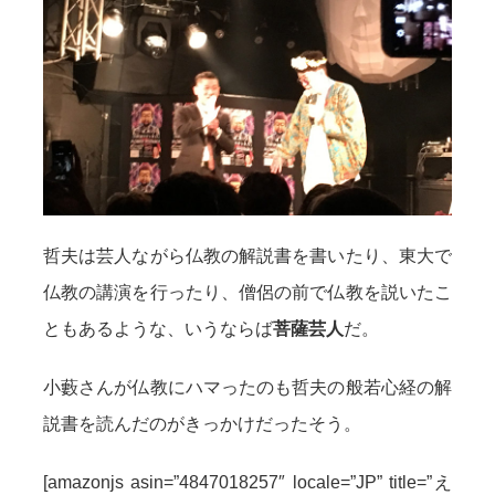
哲夫は芸人ながら仏教の解説書を書いたり、東大で
仏教の講演を行ったり、僧侶の前で仏教を説いたこ
ともあるような、いうならば
菩薩芸人
だ。
小藪さんが仏教にハマったのも哲夫の般若心経の解
説書を読んだのがきっかけだったそう。
[amazonjs asin=”4847018257″ locale=”JP” title=”え