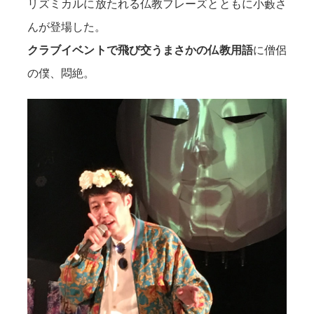
リズミカルに放たれる仏教フレーズとともに小藪さ
んが登場した。
クラブイベントで飛び交うまさかの仏教用語
に僧侶
の僕、悶絶。