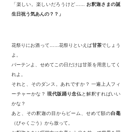
「楽しい。楽しいだろうけど……
お釈迦さまの誕
生日祝う気あんの？？」
花祭りにお酒って……花祭りといえば
甘茶
でしょう
よ。
バーテンよ、せめてこの日だけは甘茶を用意してく
れよ。
それと、そのダンス。あれですか？ 一遍上人フィ
ーチャーかな？
現代版踊り念仏
と解釈すればいい
かな？
あと、その釈迦の目からビーム、せめて額の
白毫
（びゃくごう）から放って。