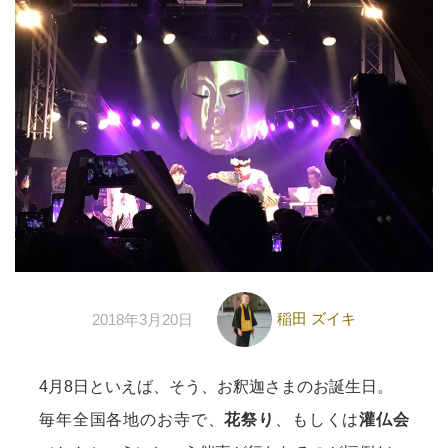
稲田 ズイキ
2018年3月20日
4月8日といえば、そう、お釈迦さまのお誕生日。
毎年全国各地のお寺で、
花祭り
、もしくは
灌仏会