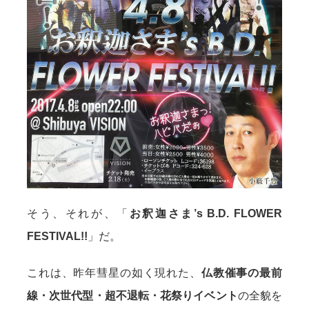
そう、それが、「
お釈迦さま’s B.D. FLOWER
FESTIVAL!!
」だ。
これは、昨年彗星の如く現れた、
仏教催事の最前
線・次世代型・超不退転・花祭りイベント
の全貌を