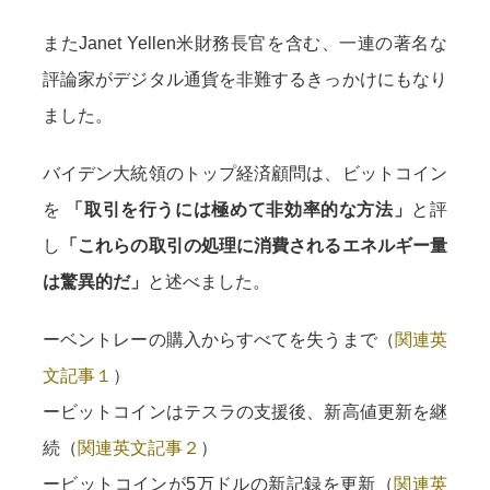
またJanet Yellen米財務長官を含む、一連の著名な
評論家がデジタル通貨を非難するきっかけにもなり
ました。
バイデン大統領のトップ経済顧問は、ビットコイン
を
「取引を行うには極めて非効率的な方法」
と評
し
「これらの取引の処理に消費されるエネルギー量
は驚異的だ」
と述べました。
ーベントレーの購入からすべてを失うまで（
関連英
文記事１
）
ービットコインはテスラの支援後、新高値更新を継
続（
関連英文記事２
）
ービットコインが5万ドルの新記録を更新（
関連英